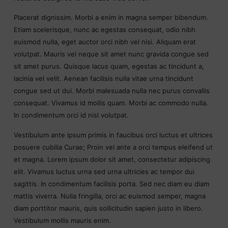
Placerat dignissim. Morbi a enim in magna semper bibendum.
Etiam scelerisque, nunc ac egestas consequat, odio nibh
euismod nulla, eget auctor orci nibh vel nisi. Aliquam erat
volutpat. Mauris vel neque sit amet nunc gravida congue sed
sit amet purus. Quisque lacus quam, egestas ac tincidunt a,
lacinia vel velit. Aenean facilisis nulla vitae urna tincidunt
congue sed ut dui. Morbi malesuada nulla nec purus convallis
consequat. Vivamus id mollis quam. Morbi ac commodo nulla.
In condimentum orci id nisl volutpat.
Vestibulum ante ipsum primis in faucibus orci luctus et ultrices
posuere cubilia Curae; Proin vel ante a orci tempus eleifend ut
et magna. Lorem ipsum dolor sit amet, consectetur adipiscing
elit. Vivamus luctus urna sed urna ultricies ac tempor dui
sagittis. In condimentum facilisis porta. Sed nec diam eu diam
mattis viverra. Nulla fringilla, orci ac euismod semper, magna
diam porttitor mauris, quis sollicitudin sapien justo in libero.
Vestibulum mollis mauris enim.