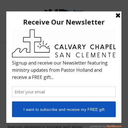
The
Bible
Teaching
Bible Teaching :: Worship :: Holy Spirit :: Grace :: Rapture
Ministry
of
Holland
Davis
Brand Identity package for
Georges de Lateor
SHARE
Web servers, by their very nature, are usually exposed to
outsiders and thus are vulnerable to compromise and attack.
Internet Information Services (IIS) version 6,included with
Windows Server 2003, provides a number of new security
features designed to increase web server.